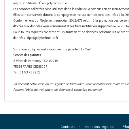
responsabilité de l’École polytechnique.
Les données collectées sont utilisées dans le cadre de la commission de recrutement
Elles sont conservées durant la campagne de recrutement et sont destinées à la Di
Conformément au Règlement européen 2016/679 relatif à la protection des person
d'accès aux données vous concernant et les faire rectifier ou supprimer
en contacta
Pour toutes requêtes concernant un traitement de données personnelles relevant 
données : dpd@polytechnique.fr
Vous pouvez également introduire une plainte à la Cnil :
Service des plaintes
3 Place de Fontenoy TSA 80715
75334 PARIS CEDEX 07
Tél : 01 53 73 22 22
En cochant cette case ou en signant ce formulaire vous reconnaissez avoir pris 
fassent l’objet du traitement de données à caractère personnel
.
Contacts
Mentions légales
Pla