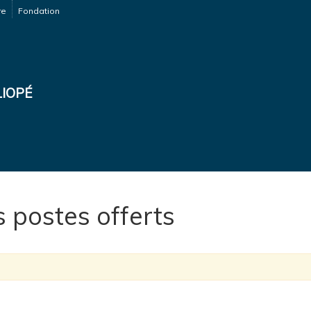
re
Fondation
IOPÉ
s postes offerts