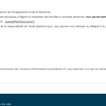
.
rection de l’Enseignement et de la Recherche.
nes physiques à l'égard du traitement des données à caractère personnel,
vous pouvez exerc
nt :
support@polytechnique.fr
de la responsabilité de l’Ecole polytechnique, vous pouvez vous adresser au délégué à la 
connaissance des mentions d’informations précédentes et vous autorisez à ce que les donné
n du site