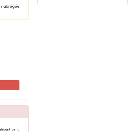
on abrégée,
elevant de la